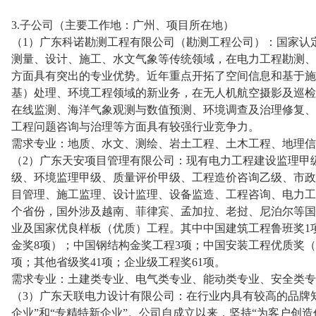
3.子公司（主要工作地：广州、项目所在地）
（1）广东科诺勘测工程有限公司（勘测工程公司）：国家认
测量、设计、施工、水文气象等传统领域，在电力工程勘测、
方面具有突出的专业优势。近年重点开拓了空间信息和基于施
基）处理、环境工程领域的新业务，在无人机航空摄影及巡检
在线监测、海洋气象观测与数值预测、环境调查及治理修复、
工程问题咨询与治理等方面具有较强行业竞争力。
需求专业：地质、水文、测绘、岩土工程、土木工程、地理信
（2）广东天安项目管理有限公司：现有电力工程建设监理甲
级、环境监理甲级、质量评价甲级、工程造价咨询乙级、市政
目管理、施工监理、设计监理、设备监造、工程咨询、电力工
个省份，国外涉及越南、菲律宾、孟加拉、老挝、尼泊尔等国
业及国家优良样板（优质）工程。其中中国建筑工程鲁班奖1
金奖8项）；中国钢结构金奖工程3项；中国安装工程优质奖（
项；其他省级奖41项；企业级工程奖61项。
需求专业：土建类专业、电气类专业、能动类专业、安全类专
（3）广东天联电力设计有限公司：在行业内具有较高的品牌
企业”和“专精特新企业”。公司自成立以来，坚持“为客户创