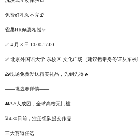
沉浸式互动体验💥
免费好礼领不完🎁
雀巢HR倾囊相授✨
✅ 4 月 8 日 10:00-17:00
✅ 北京外国语大学-东校区-文化广场（建议携带身份证从东
🎁现场免费发送精美礼品，先到先得🔥
——挑战赛详情——
👥3-5人成团，全球高校无门槛
⌛4.30日前，注册组队提交作品
三大赛道任选：