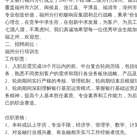
平安银行福州分行成立于2007年,下辖3家二级分行(漳州、莆
覆盖福州市六区、闽侯县、连江县、平潭县、福清市，漳州市
专业创造价值，福州分行积极响应集团和总行战略，秉承“价
心理念，在竞争中求生存，在创新中求发展，为客户、为员工
七溜八溜，不离虎纠。我们真诚地希望每一位优秀毕业生能加
福之州，欢迎您。
二、招聘岗位：
福州分行培训生
工作职责 :
1、入职后需完成18个月以内的前、中台复合轮岗历练，包
务，熟悉不同类别客户的需求和我行各业务板块战略、产品及
2、轮岗期间实行严格的考核、管理机制，轮岗期结束后根据
3、轮岗期间深刻理解银行基层运营模式，掌握银行基础运营
务精神，提高个人基本胜任素质、专业素养和工作能力，为后
己的职业赛道。
任职资格 :
1、本科或以上学历，专业不限，经济学、管理学、数学、计
2、对金融行业感兴趣、有金融相关实习工作经验者优先。