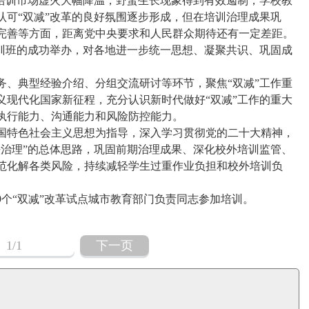
训市场虚火大幅降温，野蛮生长现象得到有效遏制，学校教
认可“双减”改革的良好氛围逐步形成，但在培训治理成果巩
完善等方面，距离党中央要求和人民群众期待还有一定差距。
培训班的成功举办，对各地进一步统一思想、凝聚共识、巩固成
典型经验介绍、分组交流研讨等环节，聚焦“双减”工作重
义现代化国家新征程，充分认识新时代做好“双减”工作的重大
执行能力、沟通能力和风险防控能力。
特色社会主义思想为指导，深入学习贯彻党的二十大精神，
法治理”的总体思路，巩固前期治理成果、深化校外培训监管、
范化解各类风险，持续减轻学生过重作业负担和校外培训负
个“双减”改革试点城市教育部门负责同志参加培训。
1
/1
下一页