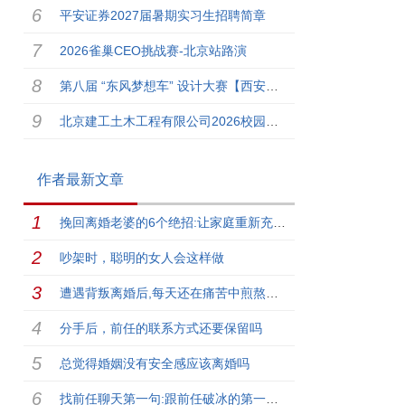
平安证券2027届暑期实习生招聘简章
2026雀巢CEO挑战赛-北京站路演
第八届 “东风梦想车” 设计大赛【西安美术学院】专场来啦！
北京建工土木工程有限公司2026校园招聘
作者最新文章
挽回离婚老婆的6个绝招:让家庭重新充满爱
吵架时，聪明的女人会这样做
遭遇背叛离婚后,每天还在痛苦中煎熬怎么办【真实案例】
分手后，前任的联系方式还要保留吗
总觉得婚姻没有安全感应该离婚吗
找前任聊天第一句:跟前任破冰的第一句话