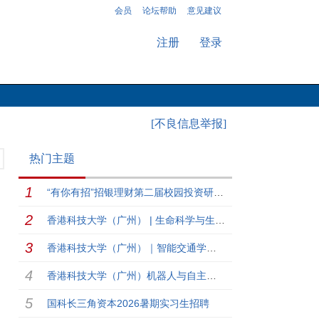
会员
论坛帮助
意见建议
注册
登录
[不良信息举报]
热门主题
“有你有招”招银理财第二届校园投资研究大赛
香港科技大学（广州） | 生命科学与生物医学工程学域博士生录取开放日报名召集！
香港科技大学（广州）｜智能交通学域博士夏令营报名召集！
香港科技大学（广州）机器人与自主系统学域（ROAS）夏令营招募！
国科长三角资本2026暑期实习生招聘