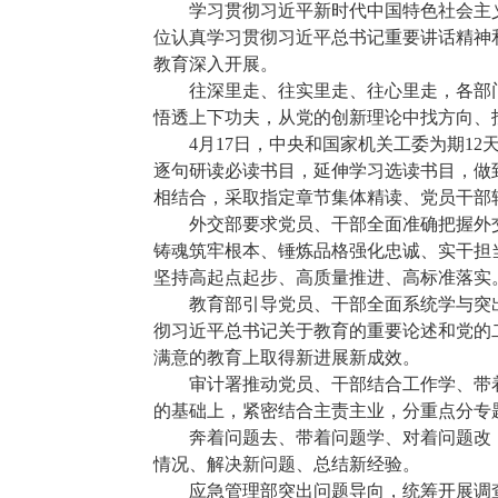
学习贯彻习近平新时代中国特色社会主义
位认真学习贯彻习近平总书记重要讲话精神
教育深入开展。
往深里走、往实里走、往心里走，各部门各
悟透上下功夫，从党的创新理论中找方向、
4月17日，中央和国家机关工委为期12
逐句研读必读书目，延伸学习选读书目，做
相结合，采取指定章节集体精读、党员干部
外交部要求党员、干部全面准确把握外交
铸魂筑牢根本、锤炼品格强化忠诚、实干担
坚持高起点起步、高质量推进、高标准落实
教育部引导党员、干部全面系统学与突出
彻习近平总书记关于教育的重要论述和党的
满意的教育上取得新进展新成效。
审计署推动党员、干部结合工作学、带着
的基础上，紧密结合主责主业，分重点分专
奔着问题去、带着问题学、对着问题改，
情况、解决新问题、总结新经验。
应急管理部突出问题导向，统筹开展调查