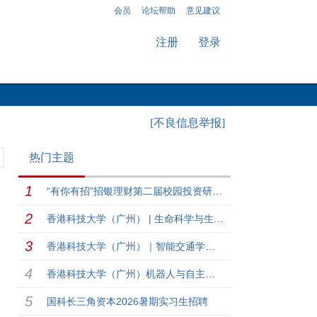
会员
论坛帮助
意见建议
注册
登录
[不良信息举报]
热门主题
“有你有招”招银理财第二届校园投资研究大赛
香港科技大学（广州） | 生命科学与生物医学工程学域博士生录取开放日报名召集！
香港科技大学（广州）｜智能交通学域博士夏令营报名召集！
香港科技大学（广州）机器人与自主系统学域（ROAS）夏令营招募！
国科长三角资本2026暑期实习生招聘