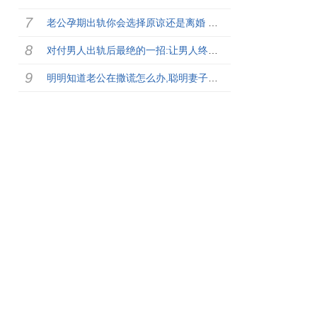
老公孕期出轨你会选择原谅还是离婚 过来人的答案
对付男人出轨后最绝的一招:让男人终身后悔
明明知道老公在撒谎怎么办,聪明妻子做法