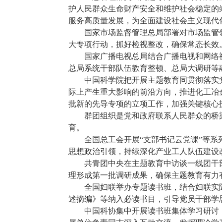
护人民群众生命财产安全和维护社会稳定的
服务高质量发展，为全面建设社会主义现代
国家市场监督管理总局部署对市场监管领域
大专项行动，抓好检视整改，确保常态长效
国家广播电视总局结合广播电视和网络视
总局系统干部队伍教育整顿、总局大调研等
中国科学院把开展主题教育同贯彻落实党
际上产生重大影响的前沿方向，推进化工冶
批新的先导专项的立项工作，加强关键核心
群团组织是党和政府联系人民群众的桥梁
育。
全国总工会开展“支部书记云党课”等系列
思想政治引领，持续深化产业工人队伍建设
共青团中央在主题教育中访谈一线团干部
理形成第一批调研成果，确保主题教育有力
全国妇联举办专题读书班，结合妇联实际
述摘编》等纳入必读书目，引导党员干部学
中国科协集中开展读书班集体学习研讨，