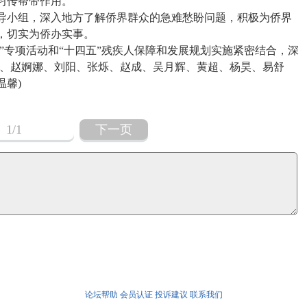
习传帮带作用。
小组，深入地方了解侨界群众的急难愁盼问题，积极为侨界
，切实为侨办实事。
”专项活动和“十四五”残疾人保障和发展规划实施紧密结合，深
涛、赵婀娜、刘阳、张烁、赵成、吴月辉、黄超、杨昊、易舒
馨)
1
/1
下一页
论坛帮助
会员认证
投诉建议
联系我们