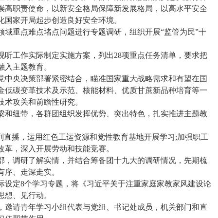
崇高职责使命，以新安全格局保障新发展格局，以高水平安全
化国家开局起步创造良好安全环境。
重点难点堵点问题进行专题调研，组织开展“监管为民”十
。
听工作实际制定实施方案，列出28项重点任务清单，要求把
融入主题教育。
中央决策部署紧密结合，瞄准国家重大战略需求和有望在国
金低碳变革技术及示范、核能材料、优质甘蔗新品种培育等一
技术攻关和前瞻性研究。
和纽带，各群团组织发挥优势、突出特色，扎实推进主题教
直播，运用红色工运资源和党性教育基地开展学习;加强职工
改革，深入开展劳动和技能竞赛。
，调研了解实情，并结合筹备团十九大的调研情况，先期梳
有序、走深走实。
设定8个学习专题，将《习近平关于注重家庭家教家风建设论
思想、见行动。
邀请青年学习小组代表与党组、书记处成员，机关部门和直