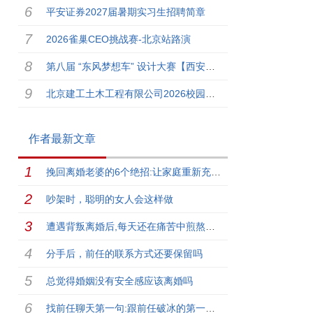
平安证券2027届暑期实习生招聘简章
2026雀巢CEO挑战赛-北京站路演
第八届 “东风梦想车” 设计大赛【西安美术学院】专场来啦！
北京建工土木工程有限公司2026校园招聘
作者最新文章
挽回离婚老婆的6个绝招:让家庭重新充满爱
吵架时，聪明的女人会这样做
遭遇背叛离婚后,每天还在痛苦中煎熬怎么办【真实案例】
分手后，前任的联系方式还要保留吗
总觉得婚姻没有安全感应该离婚吗
找前任聊天第一句:跟前任破冰的第一句话