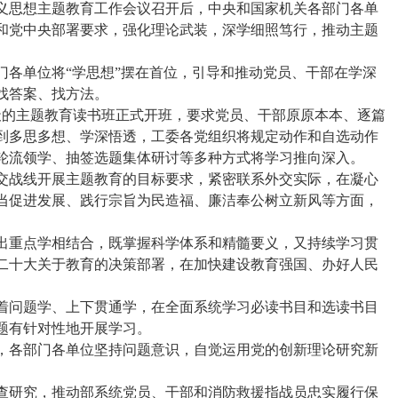
思想主题教育工作会议召开后，中央和国家机关各部门各单
和党中央部署要求，强化理论武装，深学细照笃行，推动主题
单位将“学思想”摆在首位，引导和推动党员、干部在学深
找答案、找方法。
天的主题教育读书班正式开班，要求党员、干部原原本本、逐篇
到多思多想、学深悟透，工委各党组织将规定动作和自选动作
轮流领学、抽签选题集体研讨等多种方式将学习推向深入。
战线开展主题教育的目标要求，紧密联系外交实际，在凝心
当促进发展、践行宗旨为民造福、廉洁奉公树立新风等方面，
。
重点学相结合，既掌握科学体系和精髓要义，又持续学习贯
二十大关于教育的决策部署，在加快建设教育强国、办好人民
问题学、上下贯通学，在全面系统学习必读书目和选读书目
题有针对性地开展学习。
各部门各单位坚持问题意识，自觉运用党的创新理论研究新
研究，推动部系统党员、干部和消防救援指战员忠实履行保