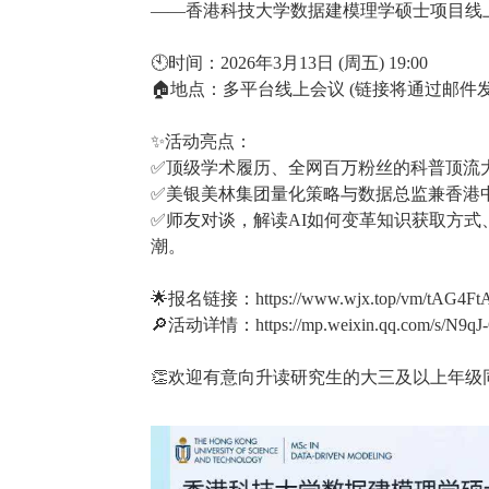
——香港科技大学数据建模理学硕士项目线上
🕙时间：2026年3月13日 (周五) 19:00
🏠地点：多平台线上会议 (链接将通过邮件发
✨活动亮点：
✅顶级学术履历、全网百万粉丝的科普顶流
✅美银美林集团量化策略与数据总监兼香港中文大
✅师友对谈，解读AI如何变革知识获取方式
潮。
🌟报名链接：https://www.wjx.top/vm/tAG4FtA
🔎活动详情：https://mp.weixin.qq.com/s/N9q
👏欢迎有意向升读研究生的大三及以上年