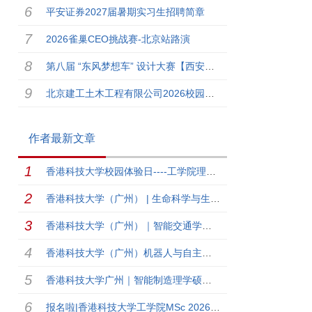
平安证券2027届暑期实习生招聘简章
2026雀巢CEO挑战赛-北京站路演
第八届 “东风梦想车” 设计大赛【西安美术学院】专场来啦！
北京建工土木工程有限公司2026校园招聘
作者最新文章
香港科技大学校园体验日----工学院理学硕士MSc课程专场
香港科技大学（广州） | 生命科学与生物医学工程学域博士生录取开放日报名召集！
香港科技大学（广州）｜智能交通学域博士夏令营报名召集！
香港科技大学（广州）机器人与自主系统学域（ROAS）夏令营招募！
香港科技大学广州｜智能制造理学硕士学位项目26Fall招生宣讲会—线上专场！！
报名啦|香港科技大学工学院MSc 2026 校园大使!