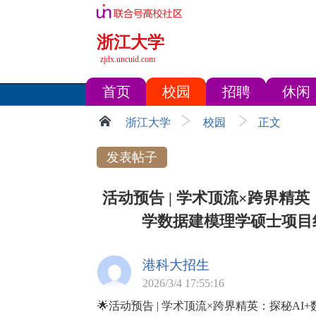
浙江大学
zjdx.uncuid.com
首页
校园
招聘
休闲
浙江大学
校园
正文
发表帖子
活动预告 | 学术顶流×跨界精
学数据建模理学硕士项目线
港科大招生
2026/3/4 17:55:16
🌟活动预告 | 学术顶流×跨界精英：探秘AI