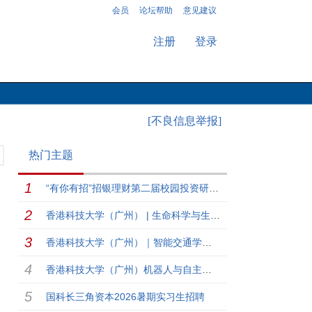
会员
论坛帮助
意见建议
注册
登录
[不良信息举报]
热门主题
“有你有招”招银理财第二届校园投资研究大赛
香港科技大学（广州） | 生命科学与生物医学工程学域博士生录取开放日报名召集！
香港科技大学（广州）｜智能交通学域博士夏令营报名召集！
香港科技大学（广州）机器人与自主系统学域（ROAS）夏令营招募！
国科长三角资本2026暑期实习生招聘