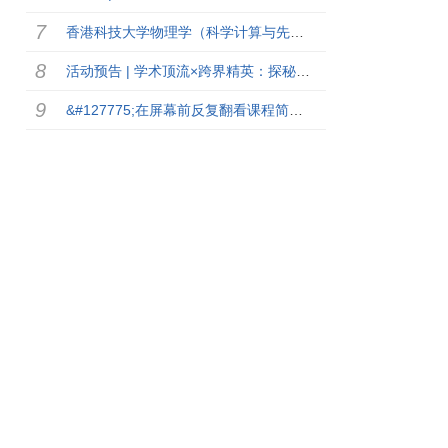
香港科技大学物理学（科学计算与先进材料物理与技术）理学硕士26FALL入学！线上招生宣讲会
活动预告 | 学术顶流×跨界精英：探秘AI+数据如何重塑世界 ——香港科技大学数据建模理学硕士项目线上跨业界深度对话 (暨DDM项目介绍)
&#127775;在屏幕前反复翻看课程简章，不如亲自来一趟清水湾校园！ 校园体验日----香港科技大学工学院理学硕士MSc课程专场 &#128079;诚邀优秀学子到访清水湾校园！